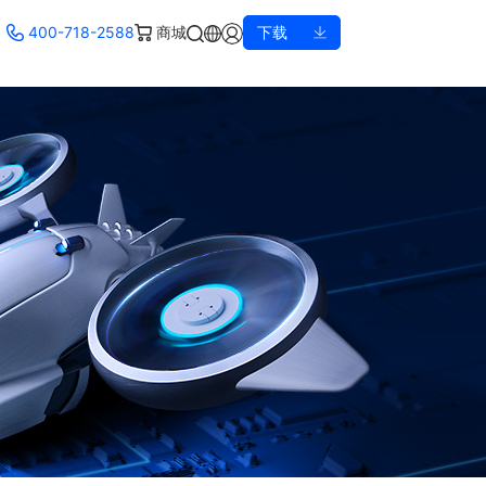
400-718-2588
商城
下载