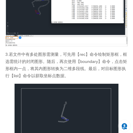
3.若文件中有多处图形需测量，可先用【rec】命令绘制矩形框，框
选需统计的封闭图形。随后，再次使用【boundary】命令，点击矩
形框内一点，将其内图形转换为二维多段线。最后，对目标图形执
行【list】命令以获取坐标点数据。