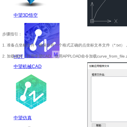
中望3D悟空
步骤指引：
1.
准备点坐标文件：确保你有一个格式正确的点坐标文本文件（
*.txt
）
2.
加载插件：打开中望
CAD
，使用
APPLOAD
命令加载
curve_from_file.
HOT
中望机械CAD
中望仿真