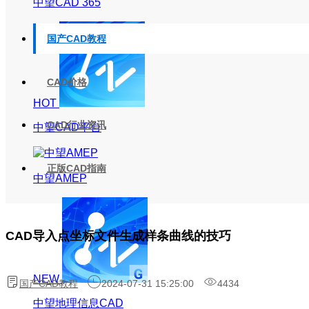
中望CAD 365
国产CAD教程
CAD价格
HOT
CAD行业资讯
中望CAD平台
正版CAD指南
中望AMEP
CAD导入点坐标文件生成样条曲线的技巧
NEW
国产CAD教程
2024-07-31 15:25:00
4434
中望地理信息CAD