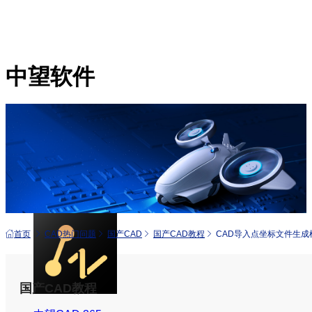
中望软件
产品
中望CAD+
从工具到平台 打造行业解决方案
首页
CAD热门问题
国产CAD
国产CAD教程
CAD导入点坐标文件生成
国产CAD教程