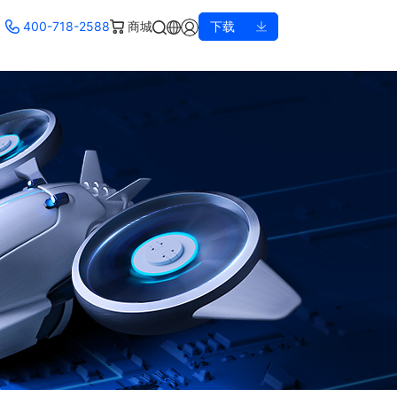
400-718-2588
商城
下载