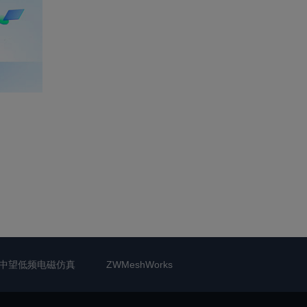
中望低频电磁仿真
ZWMeshWorks