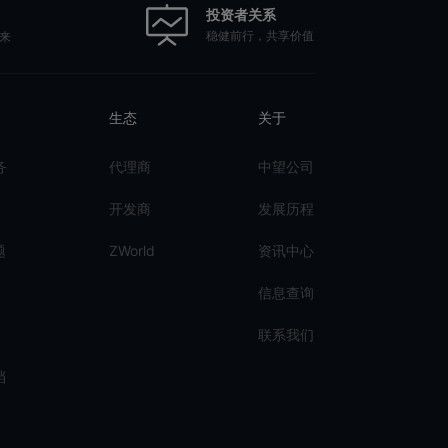
投资者关系
稳健前行，共享价值
来
生态
关于
务
代理商
中望公司
开发商
发展历程
题
ZWorld
资讯中心
信息查询
联系我们
档