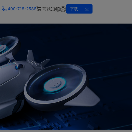
400-718-2588
商城
下载