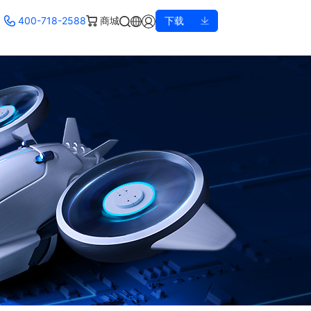
400-718-2588
商城
下载