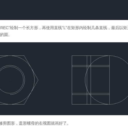
“REC”绘制一个长方形，再使用直线“L”在矩形内绘制几条直线，最后以
0的圆。
来到中望官网
需要学习更多中望CAD相关教程
阅CAD教程
扫码关注微信公众号
具修剪图形，盖形螺母的右视图就画好了。
免费领取
中望CAD激