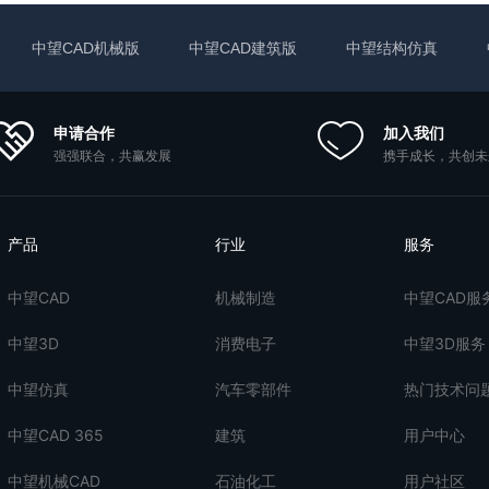
中望CAD机械版
中望CAD建筑版
中望结构仿真
申请合作
加入我们
强强联合，共赢发展
携手成长，共创未
产品
行业
服务
中望CAD
机械制造
中望CAD服
中望3D
消费电子
中望3D服务
中望仿真
汽车零部件
热门技术问
中望CAD 365
建筑
用户中心
中望机械CAD
石油化工
用户社区