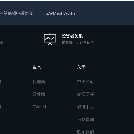
中望低频电磁仿真
ZWMeshWorks
投资者关系
稳健前行，共享价值
来
生态
关于
务
代理商
中望公司
开发商
发展历程
题
ZWorld
资讯中心
信息查询
联系我们