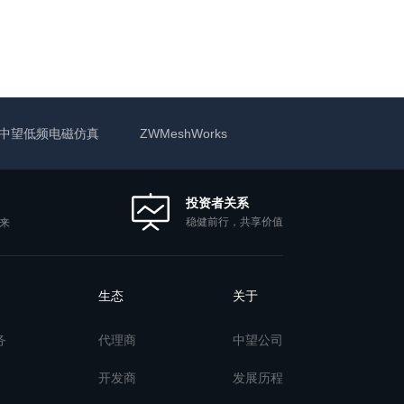
中望低频电磁仿真
ZWMeshWorks
投资者关系
稳健前行，共享价值
来
生态
关于
务
代理商
中望公司
开发商
发展历程