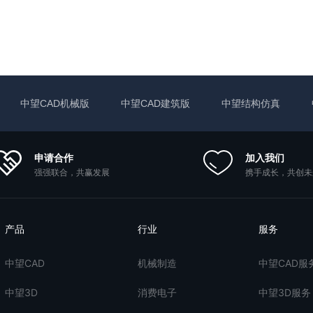
中望CAD机械版
中望CAD建筑版
中望结构仿真
申请合作
加入我们
强强联合，共赢发展
携手成长，共创未
产品
行业
服务
中望CAD
机械制造
中望CAD服
中望3D
消费电子
中望3D服务