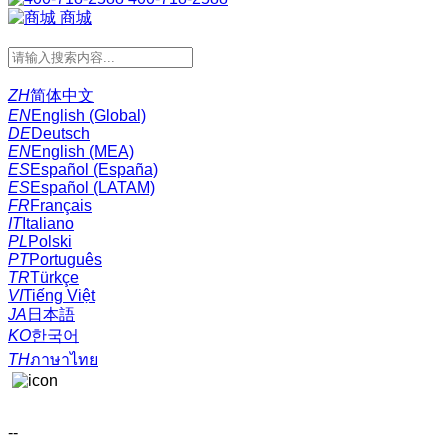
商城
ZH
简体中文
EN
English (Global)
DE
Deutsch
EN
English (MEA)
ES
Español (España)
ES
Español (LATAM)
FR
Français
IT
Italiano
PL
Polski
PT
Português
TR
Türkçe
VI
Tiếng Việt
JA
日本語
KO
한국어
TH
ภาษาไทย
--