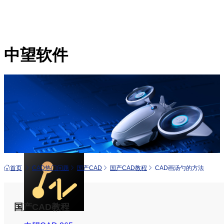
中望软件
产品
中望CAD+
从工具到平台 打造行业解决方案
首页
CAD热门问题
国产CAD
国产CAD教程
CAD画汤勺的方法
国产CAD教程