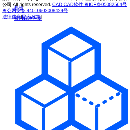
公司 All rights reserved.
CAD
CAD软件
粤ICP备05082564号
测绘
粤公网安备 44010602008424号
法律信息
|
隐私政策
|
通用解决方案