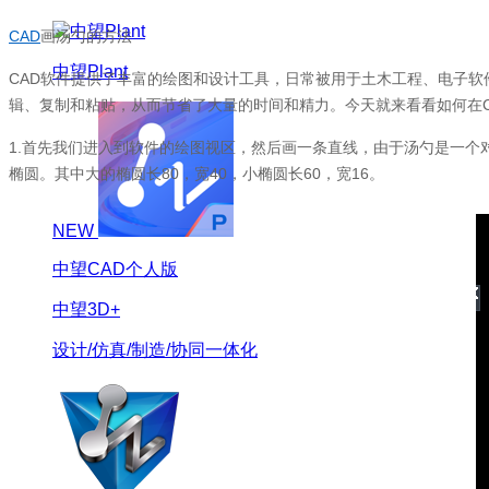
CAD
画汤勺的方法
中望Plant
CAD
软件提供了丰富的绘图和设计工具，日常被用于土木工程、电子软
辑、复制和粘贴，从而节省了大量的时间和精力。今天就来看看如何在
1.
首先我们进入到软件的绘图视区，然后画一条直线，由于汤勺是一个
椭圆。其中大的椭圆长
80
，宽
40
，小椭圆长
60
，宽
16
。
NEW
中望CAD个人版
中望3D+
设计/仿真/制造/协同一体化