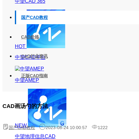
中望CAD 365
国产CAD教程
CAD价格
HOT
CAD行业资讯
中望CAD平台
正版CAD指南
中望AMEP
CAD画汤勺的方法
NEW
国产CAD教程
2023-08-24 10:00:57
1222
中望地理信息CAD