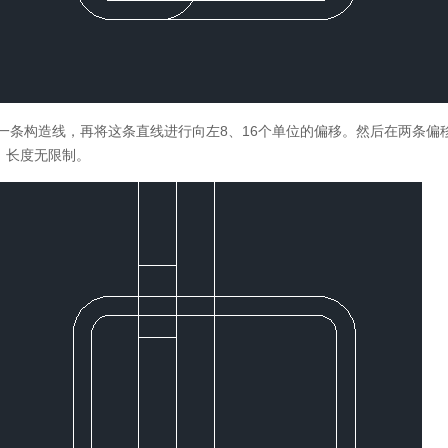
一条构造线，再将这条直线进行向左
8
、
16
个单位的偏移。然后在两条偏
，长度无限制。