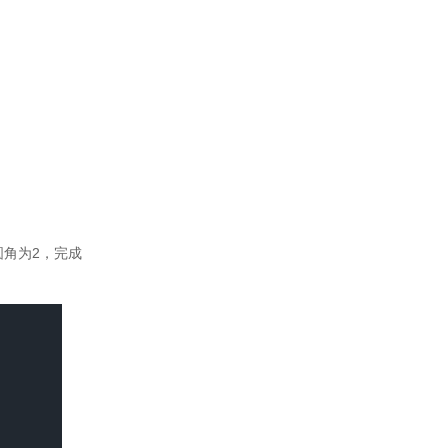
圆角为
2
，完成