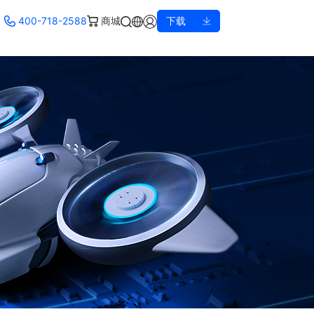
400-718-2588
商城
下载