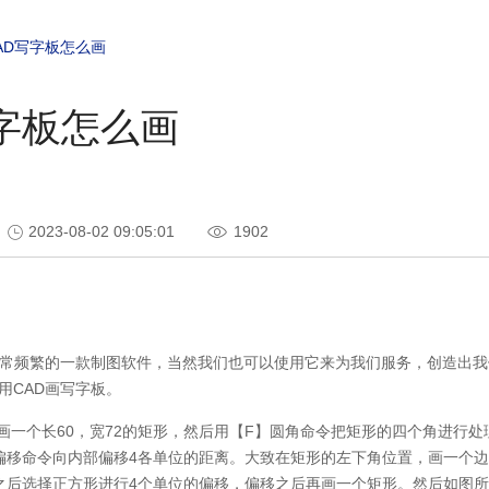
AD写字板怎么画
写字板怎么画
2023-08-02 09:05:01
1902
常频繁的一款制图软件，当然我们也可以使用它来为我们服务，创造出我
用
CAD
画写字板。
画一个长
60
，宽
72
的矩形，然后用【
F
】圆角命令把矩形的四个角进行处
偏移命令向内部偏移
4
各单位的距离。大致在矩形的左下角位置，画一个边
之后选择正方形进行
4
个单位的偏移，偏移之后再画一个矩形。然后如图所