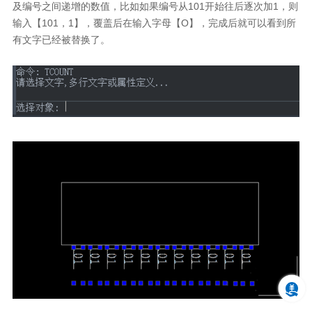
及编号之间递增的数值，比如如果编号从
101
开始往后逐次加
1
，则
输入【
101
，
1
】，覆盖后在输入字母【
O
】，完成后就可以看到所
有文字已经被替换了。
欢迎来到中望官网
您是否需要学习更多中望CAD相关教程
订阅CAD教程