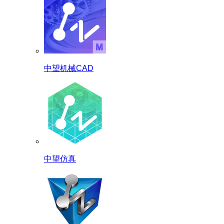
中望机械CAD
中望仿真