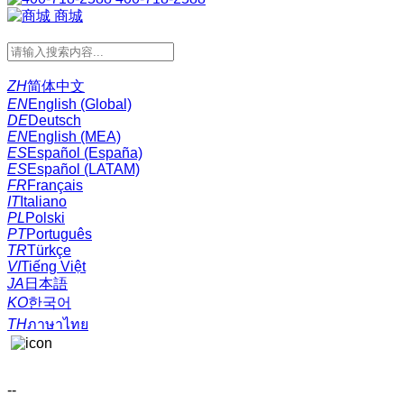
商城
ZH
简体中文
EN
English (Global)
DE
Deutsch
EN
English (MEA)
ES
Español (España)
ES
Español (LATAM)
FR
Français
IT
Italiano
PL
Polski
PT
Português
TR
Türkçe
VI
Tiếng Việt
JA
日本語
KO
한국어
TH
ภาษาไทย
--