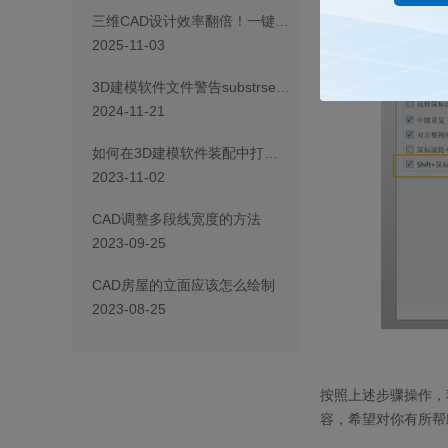
三维CAD设计效率翻倍！一键炸开全部图纸插件，告别繁琐操作
2025-11-03
3D建模软件文件警告substrsec“找不到字符”的原因
2024-11-21
如何在3D建模软件装配中打开小窗口以方便选择约束对象
2023-11-02
CAD调整多段线宽度的方法
2023-09-25
CAD房屋的立面应该怎么绘制
2023-08-25
按照上述步骤操作，
容，希望对你有所帮