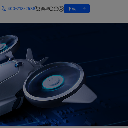
400-718-2588
商城
下载