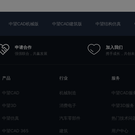
中望CAD机械版
中望CAD建筑版
中望结构仿真
申请合作
加入我们
强强联合，共赢发展
携手成长，共创未
产品
行业
服务
中望CAD
机械制造
中望CAD服
中望3D
消费电子
中望3D服务
中望仿真
汽车零部件
热门技术问
中望CAD 365
建筑
用户中心