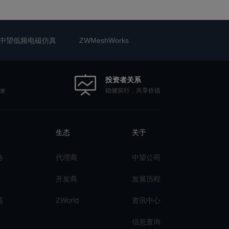
中望低频电磁仿真
ZWMeshWorks
投资者关系
稳健前行，共享价值
来
生态
关于
务
代理商
中望公司
开发商
发展历程
题
ZWorld
资讯中心
信息查询