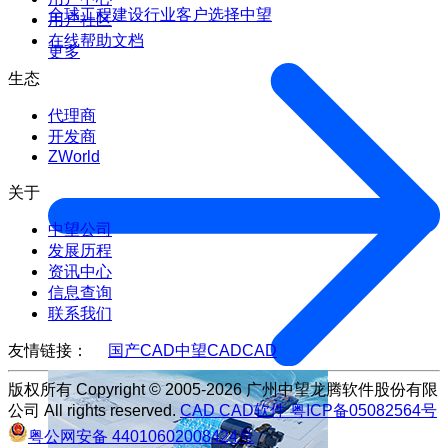
全球工程建设行业客户选择中望
用户社区
在线帮助文档
更多
生态
代理商
开发商
ZWorld
关于
中望公司
发展历程
资讯中心
信息查询
联系我们
友情链接：
国产CAD
中望CAD
CAD
版权所有 Copyright © 2005-2026 广州中望龙腾软件股份有限
公司 All rights reserved.
CAD
CAD软件
粤ICP备05082564号
粤公网安备 44010602008424号