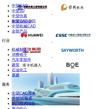
中望CAD
中望3D
中望仿真
中望CAD 365
制造业行业
中望机械CAD
全部产品
行业
机械制造
消费电子
汽车零部件
建筑
石油化工
基建
服务
中望CAD服务
中望3D服务
热门技术问题
用户中心