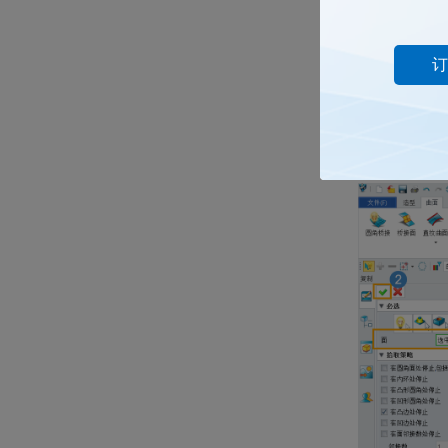
订
4.
直接在【面】选项