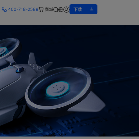
400-718-2588
商城
下载