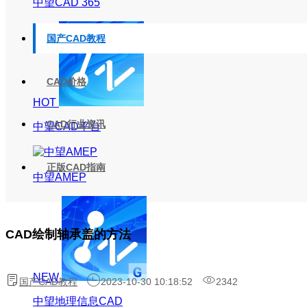
中望CAD 365
国产CAD教程
CAD价格
HOT
CAD行业资讯
中望CAD平台
正版CAD指南
中望AMEP
CAD绘制轴承盖的方法
NEW
国产CAD教程
2023-10-30 10:18:52
2342
中望地理信息CAD