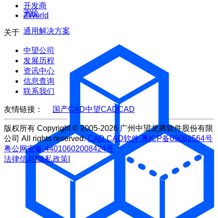
开发商
测绘
ZWorld
通用解决方案
关于
中望公司
发展历程
资讯中心
信息查询
联系我们
友情链接：
国产CAD
中望CAD
CAD
版权所有 Copyright © 2005-2026 广州中望龙腾软件股份有限
公司 All rights reserved.
CAD
CAD软件
粤ICP备05082564号
粤公网安备 44010602008424号
法律信息
|
隐私政策
|