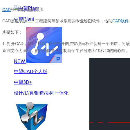
CAD
绘制轴承盖的方法
中望Plant
CAD是服装加工、工程建筑等领域常用的专业绘图软件，借助
CAD软件
步骤如下：
1.
打开CAD，使用【LA】命令打开图层管理面板并新建一个图层，将该
直线交点为圆心，使用画圆命令绘制两个半径分别为10和40的同心圆。
NEW
中望CAD个人版
中望3D+
设计/仿真/制造/协同一体化