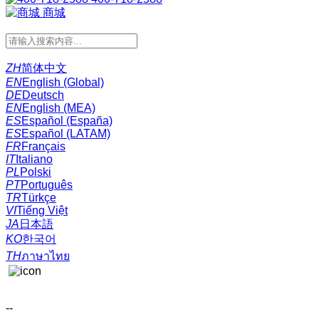
商城
ZH
简体中文
EN
English (Global)
DE
Deutsch
EN
English (MEA)
ES
Español (España)
ES
Español (LATAM)
FR
Français
IT
Italiano
PL
Polski
PT
Português
TR
Türkçe
VI
Tiếng Việt
JA
日本語
KO
한국어
TH
ภาษาไทย
--