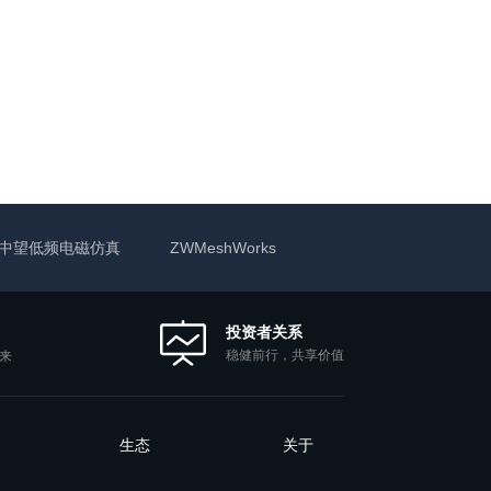
中望低频电磁仿真
ZWMeshWorks
投资者关系
稳健前行，共享价值
来
生态
关于