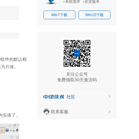
系统需求
历史版本
Win7下载
Win10下载
D软件的默认精
示为片体。
关注公众号
免费领取30天激活码
联系客服
为实体了。