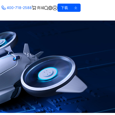
400-718-2588
商城
下载