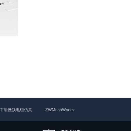
中望低频电磁仿真
ZWMeshWorks