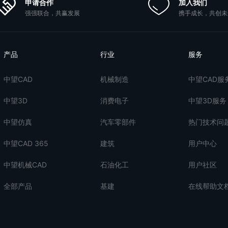
申请合作
加入我们
强强联合，共赢发展
携手成长，共创未
产品
行业
服务
中望CAD
机械制造
中望CAD服
中望3D
消费电子
中望3D服务
中望仿真
汽车零部件
热门技术问
中望CAD 365
建筑
用户中心
中望机械CAD
石油化工
用户社区
全部产品
基建
在线帮助文