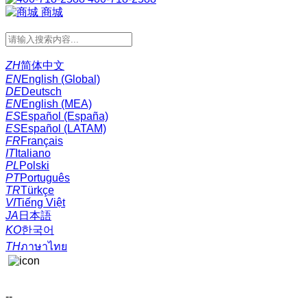
商城
ZH
简体中文
EN
English (Global)
DE
Deutsch
EN
English (MEA)
ES
Español (España)
ES
Español (LATAM)
FR
Français
IT
Italiano
PL
Polski
PT
Português
TR
Türkçe
VI
Tiếng Việt
JA
日本語
KO
한국어
TH
ภาษาไทย
--