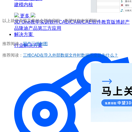
建模内核
更多
以上就是本篇文章的全部内容啦，希望对您有所帮助！
3D One
教学实训软件
CAD/CAM/CAE软件教育版
博超产
品
隆迪产品
第三方应用
解决方案
推荐阅读：
国产三维制图
行业解决方案
推荐阅读：
三维CAD在导入外部数据文件时数据不全是为什么？