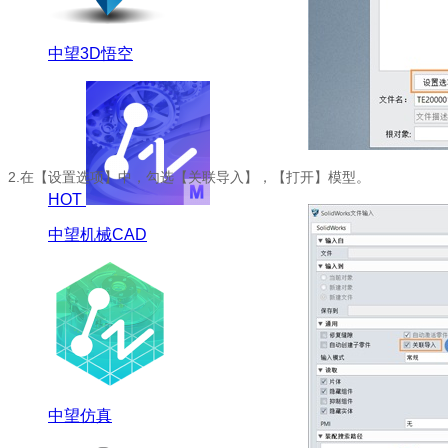
中望3D悟空
2.在【设置选项】中，勾选【关联导入】，【打开】模型。
HOT
中望机械CAD
中望仿真