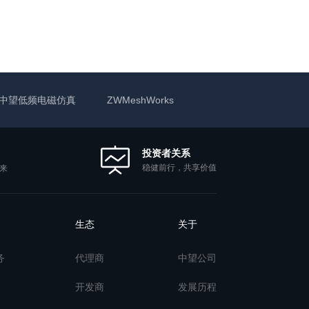
中望低频电磁仿真
ZWMeshWorks
投资者关系
稳健前行，共享价值
来
生态
关于
务
代理商
中望公司
开发商
发展历程