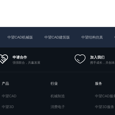
中望CAD机械版
中望CAD建筑版
中望结构仿真
申请合作
加入我们
强强联合，共赢发展
携手成长，共创未
产品
行业
服务
中望CAD
机械制造
中望CAD服
中望3D
消费电子
中望3D服务