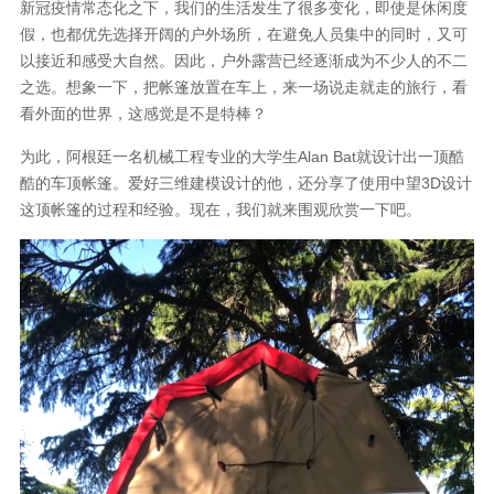
新冠疫情常态化之下，我们的生活发生了很多变化，即使是休闲度
假，也都优先选择开阔的户外场所，在避免人员集中的同时，又可
以接近和感受大自然。因此，户外露营已经逐渐成为不少人的不二
之选。想象一下，把帐篷放置在车上，来一场说走就走的旅行，看
看外面的世界，这感觉是不是特棒？
为此，阿根廷一名机械工程专业的大学生
Alan Bat
就设计出一顶酷
酷的车顶帐篷。爱好三维建模设计的他，还分享了使用中望
3D
设计
这顶帐篷的过程和经验。现在，我们就来围观欣赏一下吧。