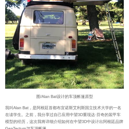
图
/Alan Bat
设计的车顶帐篷原型
我叫
Alan Bat
，是阿根廷首都布宜诺斯艾利斯国立技术大学的一名
在读学生。之前，我分享过自己应用中望
3D
重现达·芬奇的装甲车
模型的经历，这次我将详细介绍如何在中望
3D
中设计出阿根廷品牌
GeaTectum™车顶帐篷。