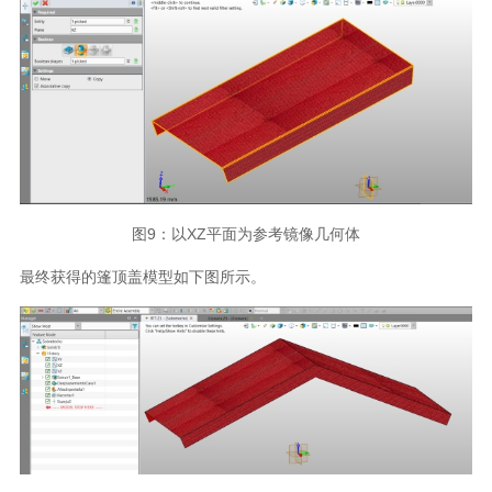
图
9
：以
XZ
平面为参考镜像几何体
最终获得的篷顶盖模型如下图所示。