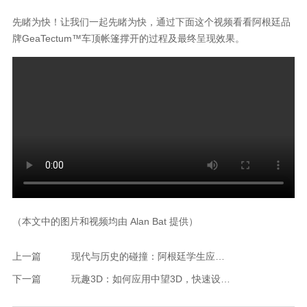
先睹为快！让我们一起先睹为快，通过下面这个视频看看阿根廷品
牌
GeaTectum
™车顶帐篷撑开的过程及最终呈现效果。
（本文中的图片和视频均由
Alan Bat
提供）
上一篇
现代与历史的碰撞：阿根廷学生应用中望3D，技术重现达·芬奇“飞碟”坦克原型
下一篇
玩趣3D：如何应用中望3D，快速设计基站天线传动螺杆？