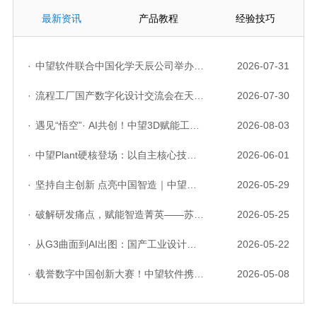
最新资讯
产品教程
经验技巧
·
中望软件联合中国化学天辰公司举办“走进标杆企业”研讨会，共探流程工业数字化创新实践
2026-07-31
·
流程工厂国产数字化设计交流会在天津召开，中望自主CAD底座助力行业数字化转型实践获广泛关注
2026-07-30
·
遇见“悟空”· AI共创！中望3D赋能工业设计国产化与AI创新升级
2026-08-03
·
中望Plant硬核登场：以自主核心技术，破解流程工业数据一致性与协同困境
2026-06-01
·
坚持自主创新 点亮中国智造｜中望软件亮相第十届中国网络版权保护与发展大会
2026-05-29
·
破解研发痛点，赋能智造菁英——苏州研发菁英 CTO 成长营暨高级人才认证启动会圆满落幕
2026-05-25
·
从G3曲面到AI出图：国产工业设计软件的硬实力到底怎么样了？
2026-05-22
·
载誉数字中国创新大赛！中望软件携手三家伙伴，斩获信创赛道多项大奖
2026-05-08