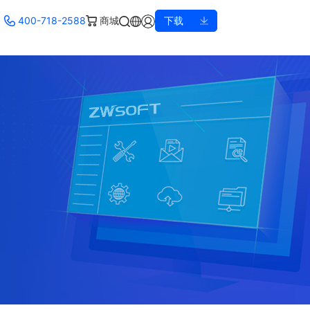
400-718-2588
商城
下载