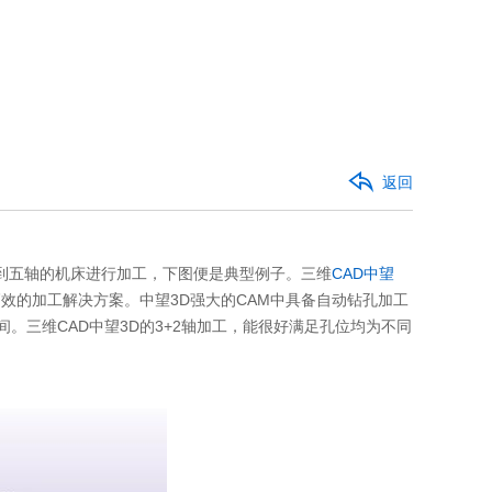
返回
五轴的机床进行加工，下图便是典型例子。三维
CAD
中望
高效的加工解决方案。中望3D强大的CAM中具备自动钻孔加工
。三维CAD中望3D的3+2轴加工，能很好满足孔位均为不同