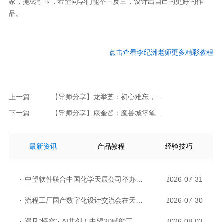
家，抛砖引玉，希望同学们能举一反三，设计出自己的更好的作
品。
点击
查看
李纪洲
老师更多精彩教程
上一篇
【导师分享】龙举芝：初心难忘，巧用拉伸阵列功能设计玻璃摆件贺周年
下一篇
【导师分享】康奎哲：魔兽城堡笔筒，又一波兽迷福利来袭~赶快mark/(马住)！
最新资讯
产品教程
经验技巧
·
中望软件联合中国化学天辰公司举办“走进标杆企业”研讨会，共探流程工业数字化创新实践
2026-07-31
·
流程工厂国产数字化设计交流会在天津召开，中望自主CAD底座助力行业数字化转型实践获广泛关注
2026-07-30
·
遇见“悟空”· AI共创！中望3D赋能工业设计国产化与AI创新升级
2026-08-03