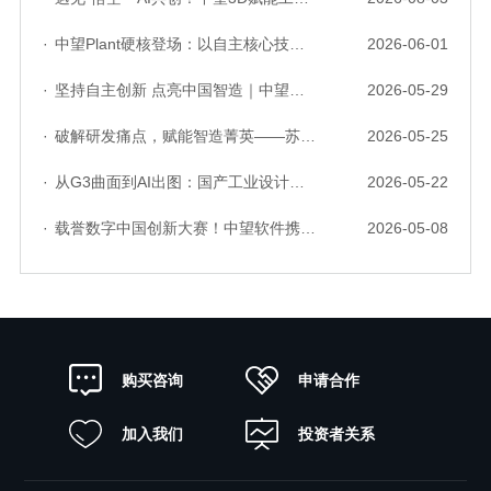
·
中望Plant硬核登场：以自主核心技术，破解流程工业数据一致性与协同困境
2026-06-01
·
坚持自主创新 点亮中国智造｜中望软件亮相第十届中国网络版权保护与发展大会
2026-05-29
·
破解研发痛点，赋能智造菁英——苏州研发菁英 CTO 成长营暨高级人才认证启动会圆满落幕
2026-05-25
·
从G3曲面到AI出图：国产工业设计软件的硬实力到底怎么样了？
2026-05-22
·
载誉数字中国创新大赛！中望软件携手三家伙伴，斩获信创赛道多项大奖
2026-05-08
申请合作
购买咨询
加入我们
投资者关系