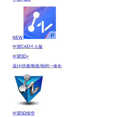
NEW
中望CAD个人版
中望3D+
设计/仿真/制造/协同一体化
中望3D悟空