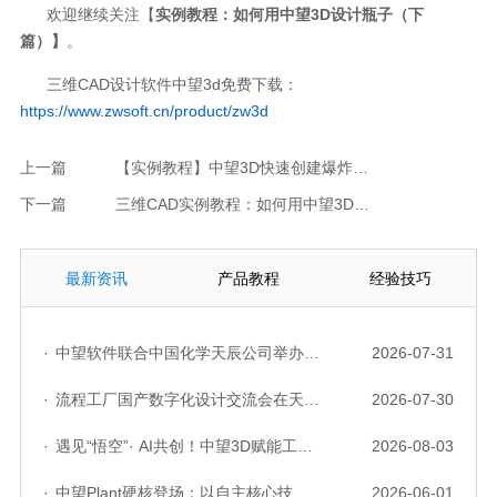
欢迎继续关注【
实例教程：如何用中望
3D
设计瓶子（下
篇）】
。
三维CAD设计软件中望3d免费下载：
https://www.zwsoft.cn/product/zw3d
上一篇
【实例教程】中望3D快速创建爆炸视图，清晰展示产品装配思
下一篇
三维CAD实例教程：如何用中望3D设计瓶子（下篇）
最新资讯
产品教程
经验技巧
·
中望软件联合中国化学天辰公司举办“走进标杆企业”研讨会，共探流程工业数字化创新实践
2026-07-31
·
流程工厂国产数字化设计交流会在天津召开，中望自主CAD底座助力行业数字化转型实践获广泛关注
2026-07-30
·
遇见“悟空”· AI共创！中望3D赋能工业设计国产化与AI创新升级
2026-08-03
·
中望Plant硬核登场：以自主核心技术，破解流程工业数据一致性与协同困境
2026-06-01