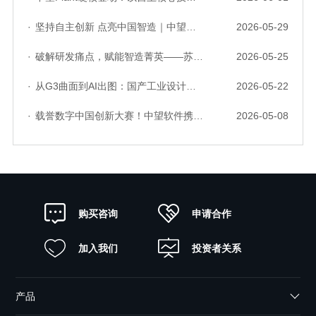
·
坚持自主创新 点亮中国智造｜中望软件亮相第十届中国网络版权保护与发展大会
2026-05-29
·
破解研发痛点，赋能智造菁英——苏州研发菁英 CTO 成长营暨高级人才认证启动会圆满落幕
2026-05-25
·
从G3曲面到AI出图：国产工业设计软件的硬实力到底怎么样了？
2026-05-22
·
载誉数字中国创新大赛！中望软件携手三家伙伴，斩获信创赛道多项大奖
2026-05-08
申请合作
购买咨询
加入我们
投资者关系
产品