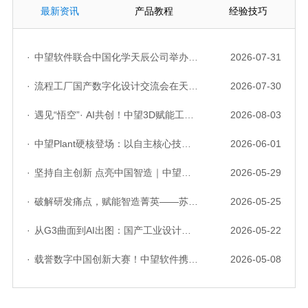
最新资讯
产品教程
经验技巧
·
中望软件联合中国化学天辰公司举办“走进标杆企业”研讨会，共探流程工业数字化创新实践
2026-07-31
·
流程工厂国产数字化设计交流会在天津召开，中望自主CAD底座助力行业数字化转型实践获广泛关注
2026-07-30
·
遇见“悟空”· AI共创！中望3D赋能工业设计国产化与AI创新升级
2026-08-03
·
中望Plant硬核登场：以自主核心技术，破解流程工业数据一致性与协同困境
2026-06-01
·
坚持自主创新 点亮中国智造｜中望软件亮相第十届中国网络版权保护与发展大会
2026-05-29
·
破解研发痛点，赋能智造菁英——苏州研发菁英 CTO 成长营暨高级人才认证启动会圆满落幕
2026-05-25
·
从G3曲面到AI出图：国产工业设计软件的硬实力到底怎么样了？
2026-05-22
·
载誉数字中国创新大赛！中望软件携手三家伙伴，斩获信创赛道多项大奖
2026-05-08