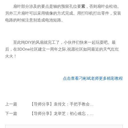
扇叶部分涉及的要点是轴的预留孔位要
紧
，否则扇叶会松动。
另外三片扇叶可以采用镜像的方式完成。
用打印机打出零件，安装
电路的时候注意别造成电池短路。
至此纯DIY的风扇就完工了，小伙伴们快来一起玩耍吧
。
最
后，在3DOne社区建立一周年之际,祝愿社区如同最近的天气红红
火火！
点击
查看
刁彬斌
老师更多精彩教程
上一篇
【导师分享】袁传文：手把手教会您做生日蛋糕---贺3DOne社区周年志庆
下一篇
【导师分享】龙举芝：初心难忘，巧用拉伸阵列功能设计玻璃摆件贺周年