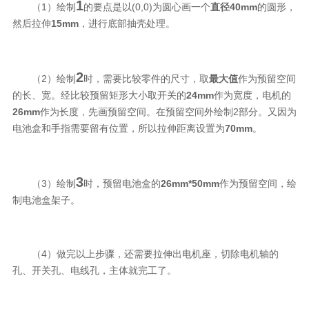
1
（1）绘制
的要点是以(0,0)为圆心画一个
直径40mm
的圆形，
然后拉伸
15mm
，进行底部抽壳处理。
2
（2）绘制
时，需要比较零件的尺寸，取
最大值
作为预留空间
的长、宽。经比较预留矩形大小取开关的
24mm
作为宽度，电机的
26mm
作为长度，先画预留空间。在预留空间外绘制2部分。又因为
电池盒和手指需要留有位置，所以拉伸距离设置为
70mm
。
3
（3）绘制
时，预留电池盒的
26mm*50mm
作为预留空间，绘
制电池盒架子。
（4）做完以上步骤，还需要拉伸出电机座，切除电机轴的
孔、开关孔、电线孔，主体就完工了。