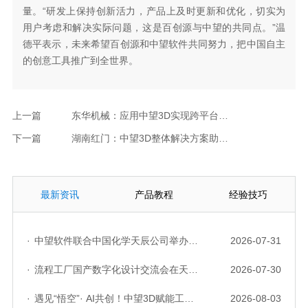
量。“研发上保持创新活力，产品上及时更新和优化，切实为
用户考虑和解决实际问题，这是百创源与中望的共同点。”温
德平表示，未来希望百创源和中望软件共同努力，把中国自主
的创意工具推广到全世界。
上一篇
东华机械：应用中望3D实现跨平台战略转移，提高产品开发及交付能力
下一篇
湖南红门：中望3D整体解决方案助力企业CAD软件国产化实现设计提效
最新资讯
产品教程
经验技巧
·
中望软件联合中国化学天辰公司举办“走进标杆企业”研讨会，共探流程工业数字化创新实践
2026-07-31
·
流程工厂国产数字化设计交流会在天津召开，中望自主CAD底座助力行业数字化转型实践获广泛关注
2026-07-30
·
遇见“悟空”· AI共创！中望3D赋能工业设计国产化与AI创新升级
2026-08-03