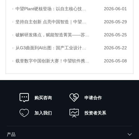
·
中望Plant硬核登场：以自主核心技术，破解流程工业数据一致性与协同困境
2026-06-01
·
坚持自主创新 点亮中国智造｜中望软件亮相第十届中国网络版权保护与发展大会
2026-05-29
·
破解研发痛点，赋能智造菁英——苏州研发菁英 CTO 成长营暨高级人才认证启动会圆满落幕
2026-05-25
·
从G3曲面到AI出图：国产工业设计软件的硬实力到底怎么样了？
2026-05-22
·
载誉数字中国创新大赛！中望软件携手三家伙伴，斩获信创赛道多项大奖
2026-05-08
申请合作
购买咨询
加入我们
投资者关系
产品