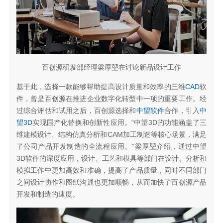
百创源研发部经理梁厚堃在讨论新品设计工作
基于此，选择一款能够帮助提高设计质量和效率的三维
CAD
软
件，曾是百创源在推进企业数字化转型中一项的重要工作。经
过综合评估和试用之后，百创源选择和
中望软件
合作，引入
中
望3D
实现国产化替换和创新性应用。“中望3D的功能涵盖了三
维建模设计、结构仿真分析和CAM加工制造等核心场景，满足
了公司产品开发制造的全流程应用。”梁厚堃介绍，通过中望
3D软件的深度应用，设计、工艺和模具等部门在设计、分析和
模拟工作中更加高效和准确，提高了产品质量，同时不同部门
之间设计协作和图纸沟通也更加顺畅，从而加快了百创源产品
开发和制造的速度。