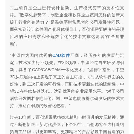
工业软件是企业进行设计创新、生产模式变革的技术性支
撑。“数字化趋势下，制造企业和软件企业该用怎样的创新来
提升行业的创造力？”是温德平时常思考的公司发展性问题，
而落实到设计软件国产化具体项目上，百创源需要解决的是现
阶段的应用需求和长远数字化的技术支撑这两者的“全局兼
顾”。
“中望作为国内优秀的
CAD软件
厂商，经历多年的发展与沉
淀，技术实力行业领先。在3D领域，中望经过自主研发与创
新，具备了CAD/CAE/CAM一体化技术。”温德平指出，中望
3D从底层内核上实现了真正的自主可控，同时从软件界面的友
好性，到二次开发的可行性，再到技术更新迭代的延续性，中
望3D在持续快速迭代，达到优秀的企业应用水平。“对于公司
后续开发图档信息E化计划，中望也能够提供研发级的技术支
持，推动百创源的数智化进程。”
过去10年间，百创源秉承精益求精和与时俱进的发展精神，通
过不断创新跟上新时代步伐；下个10年，百创源将全力打造纳
拓自主品牌，以更加丰富、更加精细的产品彰显中国智造的力