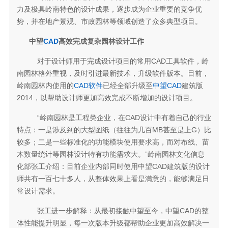
力及极具岭南特色的设计成果，逐步成为企业重要的竞争优
势，并在地产景观、市政园林等领域创造了众多典型项目。
中望
CAD
高效完成复杂园林设计工作
对于设计师用于完成设计项目的常用CAD工具软件，岭
南园林格外重视，及时引进最新技术，升级软件版本。目前，
岭南园林内使用的
CAD软件
已经全部升级至
中望CAD
建筑版
2014，以帮助设计师更加高效完成不断增加的设计项目。
“岭南园林是工程类企业，在CAD设计中有着自己的行业
特点：一是涉及到的大型图纸（往往为几百MB甚至是上G）比
较多；二是一些标准化的功能模块使用要求高，而对布线、苗
木数量统计等园林设计特有功能需求大。”岭南园林文化信息
化部张工介绍：目前企业内部同时使用中望CAD建筑版的设计
师共有一百七十多人，从整体效果上看是满意的，能够满足日
常设计需求。
张工进一步解释：从最初接触中望至今，中望CAD的整
体性能提升明显，每一次版本升级都帮助企业更加高效解决一