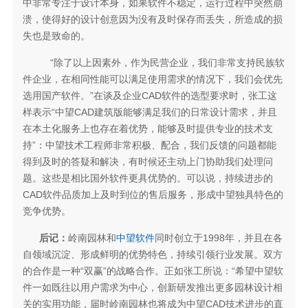
中非常专注于设计本身，如果软件不稳定，运行过程中突然崩
溃，使得好的设计创意因为没有及时保存而丢失，所造成的损
失也是致命的。
“除了以上因素外，作为民营企业，我们非常支持民族软
件企业，在相同性能可以满足使用需求的情况下，我们会优先
选用国产软件。”在谈及企业CAD软件的选型要求时，张工这
样表示“中望CAD建筑版能够满足我们的日常设计需求，并且
在本土化服务上也存在着优势，能够及时提供专业的技术支
持”：中望技术工程师非常积极、配合，我们反馈的问题都能
得到及时的答疑和解决，有时候还主动上门协助我们处理问
题。这些是相比国外软件更具优势的。可以说，持续进步的
CAD软件品质加上及时到位的售后服务，形成中望独具特色的
竞争优势。
后记：
岭南园林和
中望软件
同时创立于1998年，并且在各
自领域沉淀、形成鲜明的优势特色，持续引领行业发展。双方
的合作是一种“双赢”的战略合作。正如张工所说：“希望中望软
件一如既往以用户需求为中心，创新研发推出更多园林设计相
关的实用功能，届时岭南园林也将成为中望CAD技术进步的直