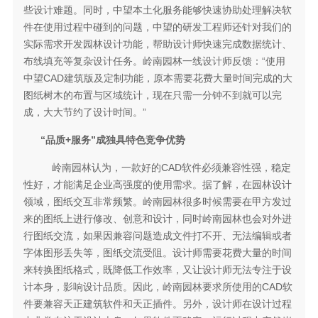
些设计难题。同时，中望本土化服务能够快速协助处理解决软
件在使用过程中碰到的问题，中望的研发工程师还针对我们的
实际需求开发园林设计功能，帮助设计师快速完成数据统计、
布线填充等复杂设计任务。岭南园林一线设计师反馈：“使用
中望CAD建筑版及定制功能，原本需要花费大量时间完成的大
图纸树木的布置与区域统计，现在只需一分钟不到就可以完
成，大大节约了设计时间。”
“品质+服务”成独具特色竞争优势
岭南园林认为，一款好的CAD软件必须兼容性强，稳定
性好，才能满足企业高强度的使用需求。据了解，在园林设计
领域，图纸交互非常频繁。岭南园林很多时候需要在甲方发过
来的图纸上进行修改、创意和设计，同时岭南园林也会对外进
行图纸交流，如果因兼容问题造成文件打不开、无法编辑或者
字体图形丢失等，图纸交流受阻。设计师需要花费大量的时间
来转换图纸格式，既降低工作效率，又让设计师无法专注于设
计本身，影响设计品质。因此，岭南园林要求所使用的CAD软
件要兼容天正建筑软件和天正插件。另外，设计师在设计过程