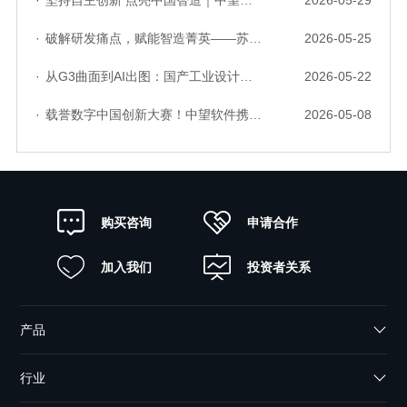
·
坚持自主创新 点亮中国智造｜中望软件亮相第十届中国网络版权保护与发展大会
2026-05-29
·
破解研发痛点，赋能智造菁英——苏州研发菁英 CTO 成长营暨高级人才认证启动会圆满落幕
2026-05-25
·
从G3曲面到AI出图：国产工业设计软件的硬实力到底怎么样了？
2026-05-22
·
载誉数字中国创新大赛！中望软件携手三家伙伴，斩获信创赛道多项大奖
2026-05-08
申请合作
购买咨询
加入我们
投资者关系
产品
行业