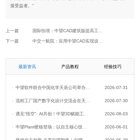
接受益者。”
上一篇
国际怡境：中望CAD建筑版提高工程设计效率
下一篇
中交一航院：应用中望CAD实现设计效率与品质双收
最新资讯
产品教程
经验技巧
·
中望软件联合中国化学天辰公司举办“走进标杆企业”研讨会，共探流程工业数字化创新实践
2026-07-31
·
流程工厂国产数字化设计交流会在天津召开，中望自主CAD底座助力行业数字化转型实践获广泛关注
2026-07-30
·
遇见“悟空”· AI共创！中望3D赋能工业设计国产化与AI创新升级
2026-08-03
·
中望Plant硬核登场：以自主核心技术，破解流程工业数据一致性与协同困境
2026-06-01