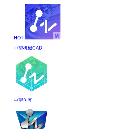
HOT
中望机械CAD
中望仿真