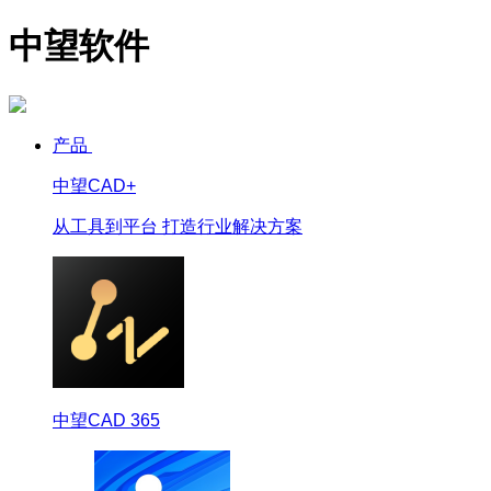
中望软件
产品
中望CAD+
从工具到平台 打造行业解决方案
中望CAD 365