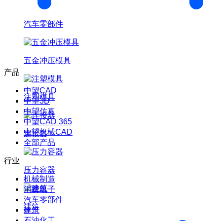
汽车零部件
五金冲压模具
产品
中望CAD
注塑模具
中望3D
中望仿真
中望CAD 365
中望机械CAD
连接器
全部产品
行业
压力容器
机械制造
消费电子
汽车零部件
建筑
建筑
石油化工