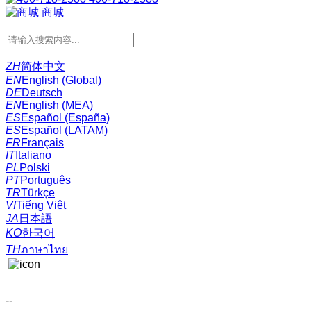
商城
ZH
简体中文
EN
English (Global)
DE
Deutsch
EN
English (MEA)
ES
Español (España)
ES
Español (LATAM)
FR
Français
IT
Italiano
PL
Polski
PT
Português
TR
Türkçe
VI
Tiếng Việt
JA
日本語
KO
한국어
TH
ภาษาไทย
--