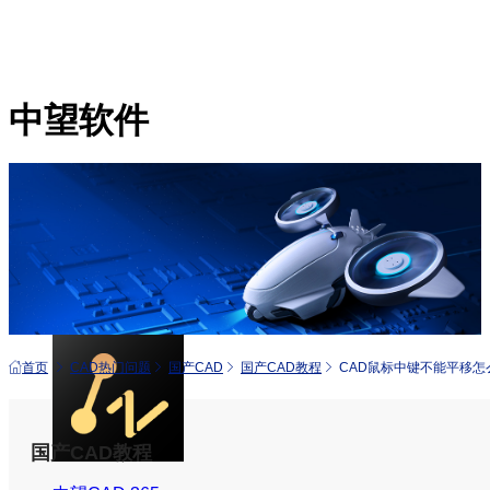
中望软件
产品
中望CAD+
从工具到平台 打造行业解决方案
首页
CAD热门问题
国产CAD
国产CAD教程
CAD鼠标中键不能平移怎
国产CAD教程