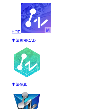
HOT
中望机械CAD
中望仿真