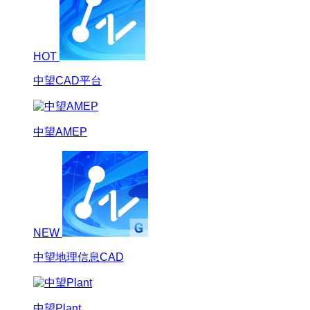
HOT
中望CAD平台
中望AMEP
NEW
中望地理信息CAD
中望Plant