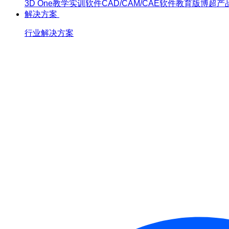
3D One
教学实训软件
CAD/CAM/CAE软件教育版
博超产
解决方案
行业解决方案