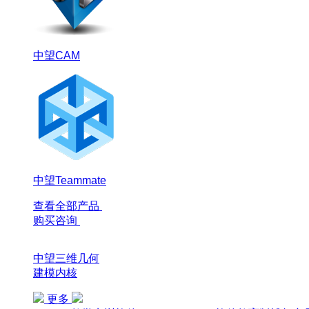
中望CAM
中望Teammate
查看全部产品
购买咨询
中望三维几何
建模内核
更多