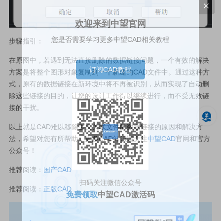
欢迎来到中望官网
您是否需要学习更多中望CAD相关教程
步骤指引：
在原图中，若遇到无法直接删除的数据链接问题，一个有效的解决
订阅CAD教程
方案是将整个图形对象复制到一个新建的CAD文件中。通过这种方
式，原有的数据链接在新环境中将不再被识别，从而实现了自动删
除这些链接的目的，让您的设计工作得以继续进行，而不受无效链
接的干扰。
以上就是CAD难以移除丢失关联文件的数据链接的原因和解决方
法，希望对您有所帮助，更多CAD知识请关注
中望CAD
官网和官方
公众号！
推荐阅读：
国产CAD
扫码关注微信公众号
推荐阅读：
正版CAD
免费领取
中望CAD激活码