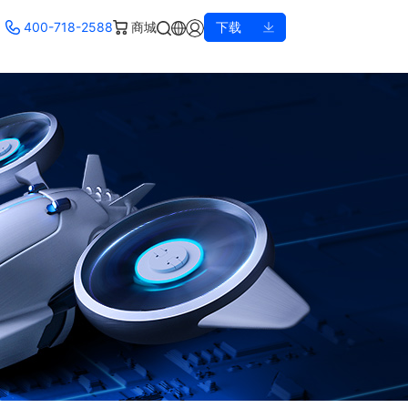
400-718-2588
商城
下载