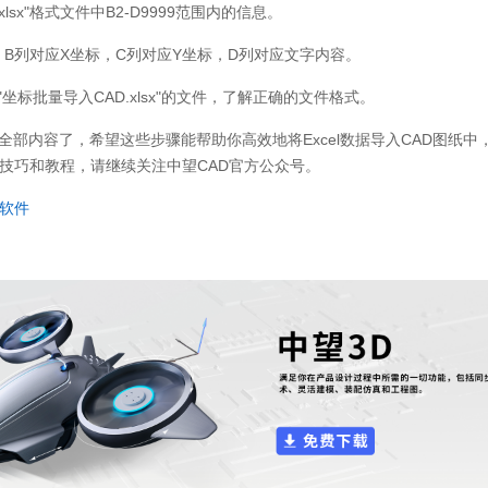
.xlsx"
格式文件中
B2-D9999
范围内的信息。
，
B
列对应
X
坐标，
C
列对应
Y
坐标，
D
列对应文字内容。
"
坐标批量导入
CAD.xlsx"
的文件，了解正确的文件格式。
全部内容了，希望这些步骤能帮助你高效地将
Excel
数据导入
CAD
图纸中
技巧和教程，请继续关注中望
CAD
官方公众号。
软件