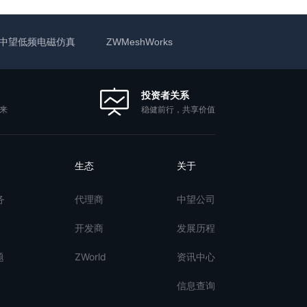
中望低频电磁仿真
ZWMeshWorks
投资者关系
稳健前行，共享价值
来
生态
关于
务
代理商
中望公司
开发商
发展历程
题
ZWorld
资讯中心
信息查询