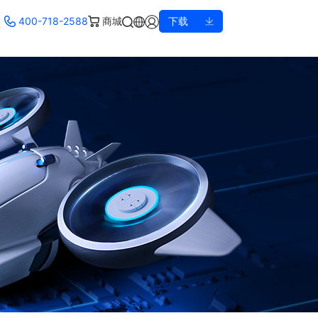
400-718-2588
商城
下载