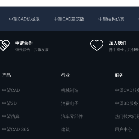
中望CAD机械版
中望CAD建筑版
中望结构仿真
申请合作
加入我们
强强联合，共赢发展
携手成长，共创未
产品
行业
服务
中望CAD
机械制造
中望CAD服
中望3D
消费电子
中望3D服务
中望仿真
汽车零部件
热门技术问
中望CAD 365
建筑
用户中心