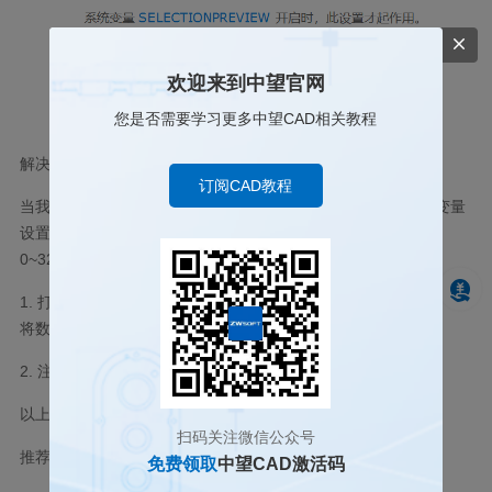
欢迎来到中望官网
您是否需要学习更多中望CAD相关教程
解决方案：
订阅CAD教程
当我们需要框选大量对象且想要保持高亮显示时，可以将上述变量
设置为较高的值。但是我们要注意，该变量的取值范围为
0~32767
，即软件最多可高亮显示
32767
个对象。
1.
打开中望
CAD
，并输入变量【
SELECTIONPREVIEWLIMIT
】，
将数值调整为
32767
。
2.
注意，当对象数量超过
32767
个时，将不会高亮显示。
以上就是本篇文章的全部内容，希望对您有所帮助。
扫码关注微信公众号
推荐阅读：
CAD价格
免费领取
中望CAD激活码