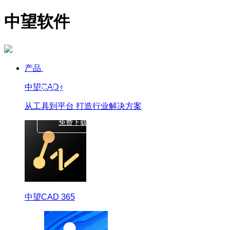
中望软件
中望3D 2024
产品
中望CAD+
设计仿真制造一体化
从工具到平台 打造行业解决方案
免费下载
中望CAD 365