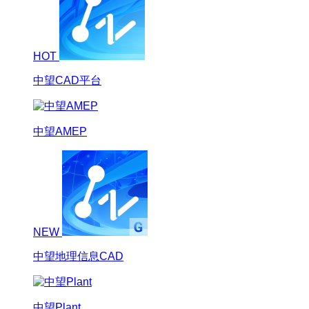
HOT
中望CAD平台
中望AMEP
NEW
中望地理信息CAD
中望Plant