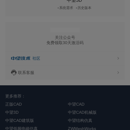
中望3D
系统需求
历史版本
关注公众号
免费领取30天激活码
联系客服
更多推荐：
正版CAD
中望CAD
中望3D
中望CAD机械版
中望CAD建筑版
中望结构仿真
中望低频电磁仿真
ZWMeshWorks