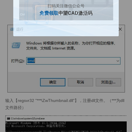
扫码关注微信公众号
免费领取
中望CAD激活码
输入【regsvr32 "***\ZwThumbnail.dll"】，注册dll文件。（***为dll
文件路径）