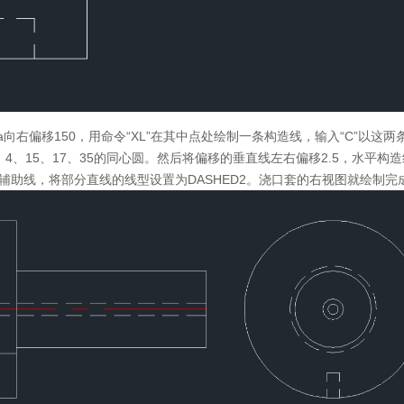
a向右偏移150，用命令“XL”在其中点处绘制一条构造线，输入“C”以这
4、15、17、35的同心圆。然后将偏移的垂直线左右偏移2.5，水平构造
辅助线，将部分直线的线型设置为DASHED2。浇口套的右视图就绘制完