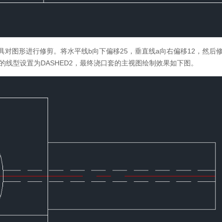
工具对图形进行修剪。将水平线b向下偏移25，垂直线a向右偏移12，然后
的线型设置为DASHED2，最终浇口套的主视图绘制效果如下图。