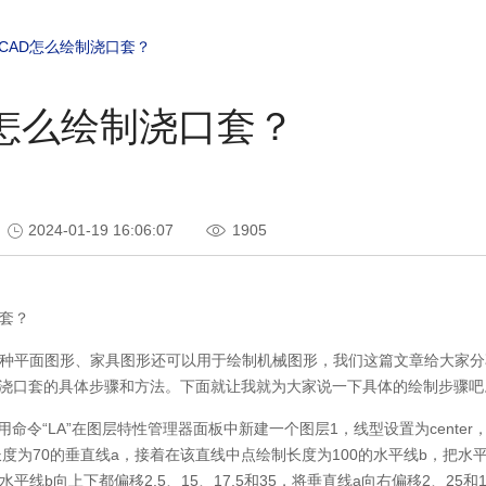
CAD怎么绘制浇口套？
D怎么绘制浇口套？
2024-01-19 16:06:07
1905
套？
各种平面图形、家具图形还可以用于绘制机械图形，我们这篇文章给大家
浇口套的具体步骤和方法。下面就让我就为大家说一下具体的绘制步骤吧
使用命令“LA”在图层特性管理器面板中新建一个图层1，线型设置为cente
长度为70的垂直线a，接着在该直线中点绘制长度为100的水平线b，把水
水平线b向上下都偏移2.5、15、17.5和35，将垂直线a向右偏移2、25和