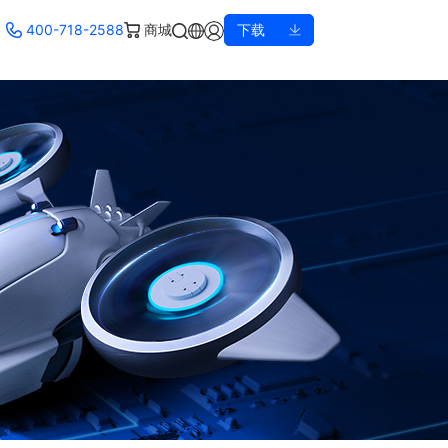
400-718-2588
商城
下载