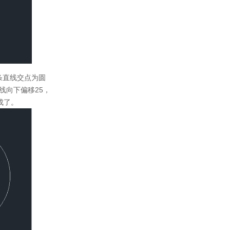
两条直线交点为圆
线向下偏移25，
成了。