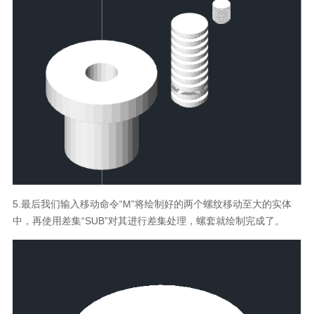
5.最后我们输入移动命令“M”将绘制好的两个螺纹移动至大的实体
中，再使用差集“SUB”对其进行差集处理，螺套就绘制完成了。