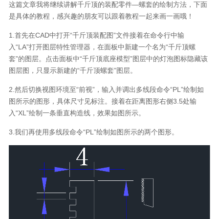
这篇文章我将继续讲解千斤顶的装配零件—螺套的绘制方法，下面
是具体的教程，感兴趣的朋友可以跟着教程一起来画一画哦！
1.首先在CAD中打开“千斤顶装配图”文件接着在命令行中输
入“LA”打开图层特性管理器，在面板中新建一个名为“千斤顶螺
套”的图层。点击面板中“千斤顶底座模型”图层中的灯泡图标隐藏该
图层图，只显示新建的“千斤顶螺套”图层。
2.然后切换视图环境至“前视”，输入并调出多线段命令“PL”绘制如
图所示的图形，具体尺寸见标注。接着在距离图形右侧3.5处输
入“XL”绘制一条垂直构造线，效果如图所示。
3.我们再使用多线段命令“PL”绘制如图所示的两个图形。