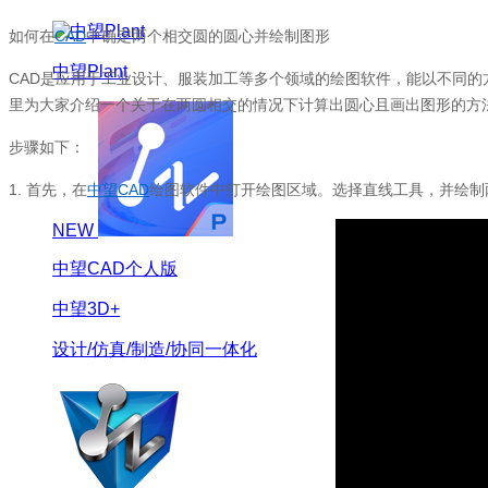
如何在
CAD
中确定两个相交圆的圆心并绘制图形
中望Plant
CAD是应用于工业设计、服装加工等多个领域的绘图软件，能以不同
里为大家介绍一个关于在两圆相交的情况下计算出圆心且画出图形的方
步骤如下：
1.
首先，在
中望CAD
绘图软件中打开绘图区域。选择直线工具，并绘制两
NEW
中望CAD个人版
中望3D+
设计/仿真/制造/协同一体化