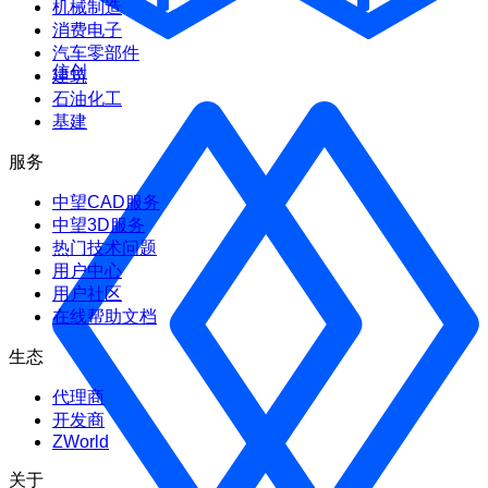
机械制造
消费电子
汽车零部件
信创
建筑
石油化工
基建
服务
中望CAD服务
中望3D服务
热门技术问题
用户中心
用户社区
在线帮助文档
生态
代理商
开发商
ZWorld
关于