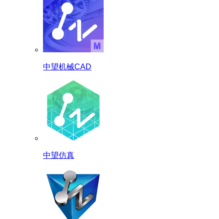
中望机械CAD
中望仿真