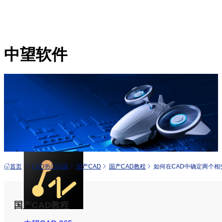
中望软件
产品
中望CAD+
从工具到平台 打造行业解决方案
首页
CAD热门问题
国产CAD
国产CAD教程
如何在CAD中确定两个
国产CAD教程