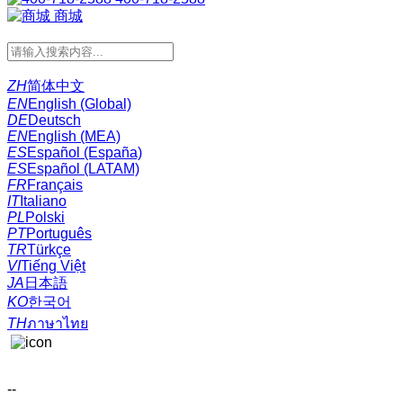
商城
ZH
简体中文
EN
English (Global)
DE
Deutsch
EN
English (MEA)
ES
Español (España)
ES
Español (LATAM)
FR
Français
IT
Italiano
PL
Polski
PT
Português
TR
Türkçe
VI
Tiếng Việt
JA
日本語
KO
한국어
TH
ภาษาไทย
--