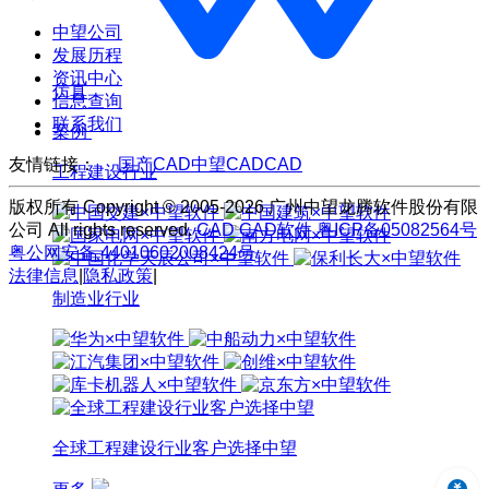
中望公司
发展历程
资讯中心
仿真
信息查询
联系我们
案例
友情链接：
国产CAD
中望CAD
CAD
工程建设行业
版权所有 Copyright © 2005-2026 广州中望龙腾软件股份有限
公司 All rights reserved.
CAD
CAD软件
粤ICP备05082564号
粤公网安备 44010602008424号
法律信息
|
隐私政策
|
制造业行业
全球工程建设行业客户选择中望
中望3D 2024