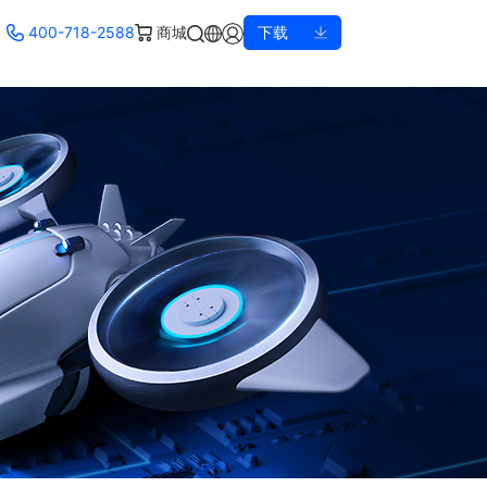
400-718-2588
商城
下载