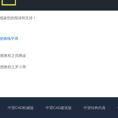
感谢您的阅读和支持！
样使曲线平滑
绘图教程之四脚桌
绘图教程之罗小黑
中望CAD机械版
中望CAD建筑版
中望结构仿真