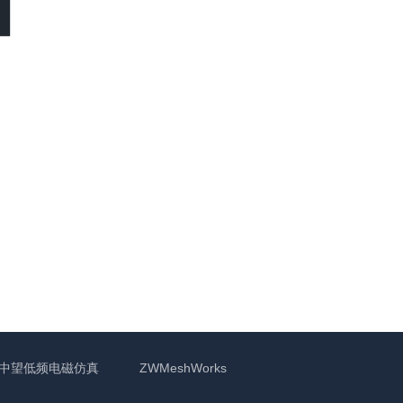
中望低频电磁仿真
ZWMeshWorks