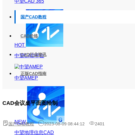
中望CAD 365
国产CAD教程
CAD价格
HOT
CAD行业资讯
中望CAD平台
正版CAD指南
中望AMEP
CAD会议桌平面图绘制
NEW
国产CAD教程
2023-08-09 08:44:12
2401
中望地理信息CAD