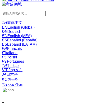
商城
ZH
简体中文
EN
English (Global)
DE
Deutsch
EN
English (MEA)
ES
Español (España)
ES
Español (LATAM)
FR
Français
IT
Italiano
PL
Polski
PT
Português
TR
Türkçe
VI
Tiếng Việt
JA
日本語
KO
한국어
TH
ภาษาไทย
--