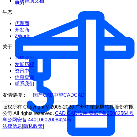
在线帮助文档
电力
生态
代理商
开发商
ZWorld
关于
中望公司
发展历程
资讯中心
信息查询
联系我们
友情链接：
国产CAD
中望CAD
CAD
版权所有 Copyright © 2005-2026 广州中望龙腾软件股份有限
公司 All rights reserved.
CAD
CAD软件
粤ICP备05082564号
粤公网安备 44010602008424号
法律信息
|
隐私政策
|