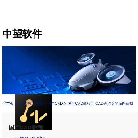
中望软件
产品
中望CAD+
从工具到平台 打造行业解决方案
首页
CAD热门问题
国产CAD
国产CAD教程
CAD会议桌平面图绘制
国产CAD教程