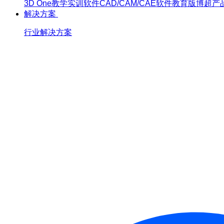
3D One
教学实训软件
CAD/CAM/CAE软件教育版
博超产
解决方案
行业解决方案