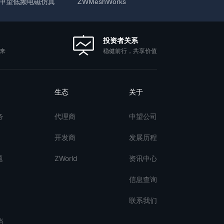
中望低频电磁仿真
ZWMeshWorks
投资者关系
稳健前行，共享价值
来
生态
关于
务
代理商
中望公司
开发商
发展历程
题
ZWorld
资讯中心
信息查询
联系我们
档