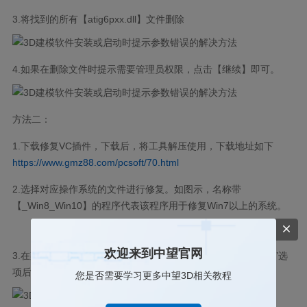
3.将找到的所有【atig6pxx.dll】文件删除
4.如果在删除文件时提示需要管理员权限，点击【继续】即可。
方法二：
1.下载修复VC插件，下载后，将工具解压使用，下载地址如下
https://www.gmz88.com/pcsoft/70.html
2.选择对应操作系统的文件进行修复。如图示，名称带
【_Win8_Win10】的程序代表该程序用于修复Win7以上的系统。
欢迎来到中望官网
3.在菜单中选择“工具”>“选项”>“实验室”，并勾选“C++强力修复”选
项后确认，以执行修复流程。
您是否需要学习更多中望3D相关教程