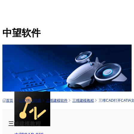
中望软件
产品
中望CAD+
从工具到平台 打造行业解决方案
首页
CAD热门问题
三维建模软件
三维建模教程
三维CAD打开CATI
三维建模教程