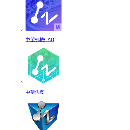
中望机械CAD
中望仿真