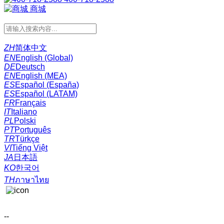
商城
ZH
简体中文
EN
English (Global)
DE
Deutsch
EN
English (MEA)
ES
Español (España)
ES
Español (LATAM)
FR
Français
IT
Italiano
PL
Polski
PT
Português
TR
Türkçe
VI
Tiếng Việt
JA
日本語
KO
한국어
TH
ภาษาไทย
--