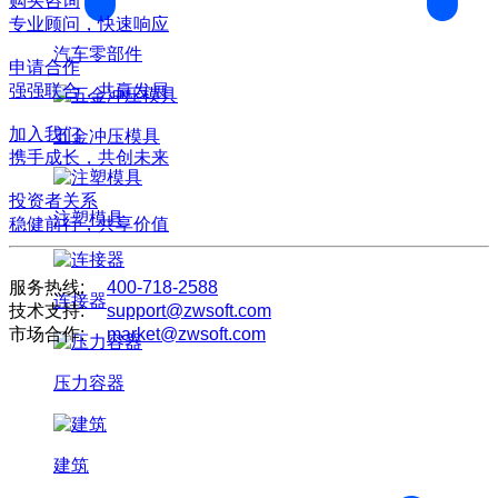
购买咨询
专业顾问，快速响应
汽车零部件
申请合作
强强联合，共赢发展
加入我们
五金冲压模具
携手成长，共创未来
投资者关系
注塑模具
稳健前行，共享价值
服务热线:
400-718-2588
连接器
技术支持:
support@zwsoft.com
市场合作:
market@zwsoft.com
压力容器
建筑