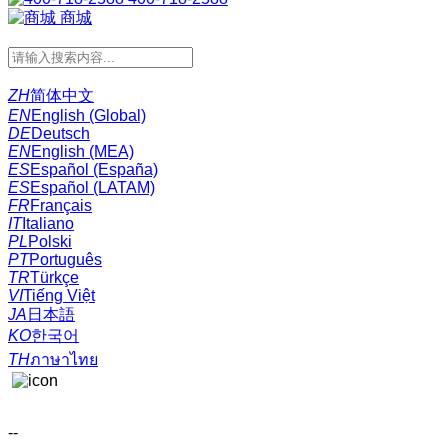
商城
ZH
简体中文
EN
English (Global)
DE
Deutsch
EN
English (MEA)
ES
Español (España)
ES
Español (LATAM)
FR
Français
IT
Italiano
PL
Polski
PT
Português
TR
Türkçe
VI
Tiếng Việt
JA
日本語
KO
한국어
TH
ภาษาไทย
--