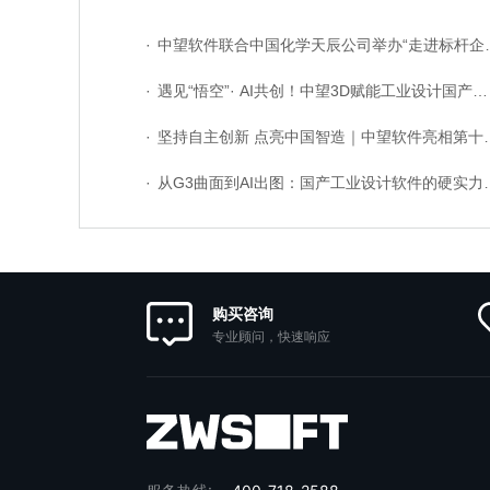
·
中望软件联合中国化学天辰公司举办“走进标杆企业”研讨会，共探流程工业数字化创新实践
·
遇见“悟空”· AI共创！中望3D赋能工业设计国产化与AI创新升级
·
坚持自主创新 点亮中国智造｜中望软件亮相第十届中国网络版权保护与发展大会
·
从G3曲面到AI出图：国产工业设计软件的硬实力到底怎么样了？
购买咨询
专业顾问，快速响应