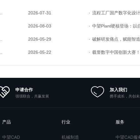
2026-07-31
·
流程工厂国产数字化设计交流会在天津召开，中望自
2026-08-03
·
中望Plant硬核登场：以自主核心技
2026-05-29
·
破解研发痛点，赋能智造菁英——苏州研发菁英 
2026-05-22
·
载誉数字中国创新大赛！中望软件携
申请合作
加入我们
强强联合，共赢发展
携手成长，共创未
产品
行业
服务
中望CAD
机械制造
中望CAD服