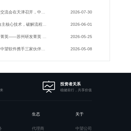
主CAD底座助力行业数字化转型实践获广泛关注
2026-07-30
术，破解流程工业数据一致性与协同困境
2026-06-01
CTO 成长营暨高级人才认证启动会圆满落幕
2026-05-25
手三家伙伴，斩获信创赛道多项大奖
2026-05-08
投资者关系
稳健前行，共享价值
来
生态
关于
务
代理商
中望公司