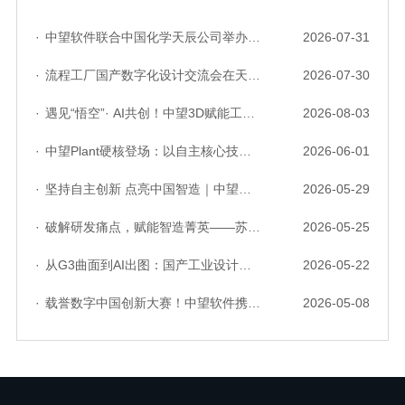
·
中望软件联合中国化学天辰公司举办“走进标杆企业”研讨会，共探流程工业数字化创新实践
2026-07-31
·
流程工厂国产数字化设计交流会在天津召开，中望自主CAD底座助力行业数字化转型实践获广泛关注
2026-07-30
·
遇见“悟空”· AI共创！中望3D赋能工业设计国产化与AI创新升级
2026-08-03
·
中望Plant硬核登场：以自主核心技术，破解流程工业数据一致性与协同困境
2026-06-01
·
坚持自主创新 点亮中国智造｜中望软件亮相第十届中国网络版权保护与发展大会
2026-05-29
·
破解研发痛点，赋能智造菁英——苏州研发菁英 CTO 成长营暨高级人才认证启动会圆满落幕
2026-05-25
·
从G3曲面到AI出图：国产工业设计软件的硬实力到底怎么样了？
2026-05-22
·
载誉数字中国创新大赛！中望软件携手三家伙伴，斩获信创赛道多项大奖
2026-05-08