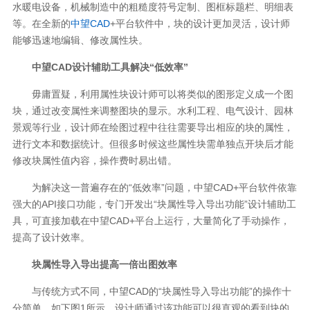
水暖电设备，机械制造中的粗糙度符号定制、图框标题栏、明细表
等。在全新的
中望CAD
+平台软件中，块的设计更加灵活，设计师
能够迅速地编辑、修改属性块。
中望CAD设计辅助工具解决“低效率”
毋庸置疑，利用属性块设计师可以将类似的图形定义成一个图
块，通过改变属性来调整图块的显示。水利工程、电气设计、园林
景观等行业，设计师在绘图过程中往往需要导出相应的块的属性，
进行文本和数据统计。但很多时候这些属性块需单独点开块后才能
修改块属性值内容，操作费时易出错。
为解决这一普遍存在的“低效率”问题，中望CAD+平台软件依靠
强大的API接口功能，专门开发出“块属性导入导出功能”设计辅助工
具，可直接加载在中望CAD+平台上运行，大量简化了手动操作，
提高了设计效率。
块属性导入导出提高一倍出图效率
与传统方式不同，中望CAD的“块属性导入导出功能”的操作十
分简单。如下图1所示，设计师通过该功能可以很直观的看到块的