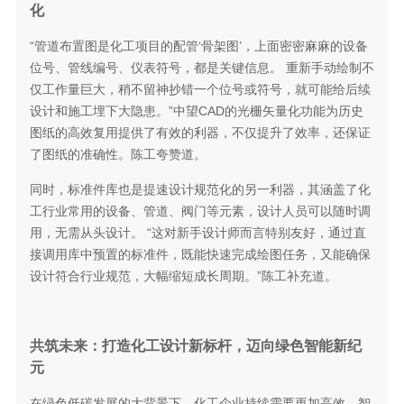
化
“管道布置图是化工项目的配管‘骨架图’，上面密密麻麻的设备
位号、管线编号、仪表符号，都是关键信息。 重新手动绘制不
仅工作量巨大，稍不留神抄错一个位号或符号，就可能给后续
设计和施工埋下大隐患。”中望CAD的光栅矢量化功能为历史
图纸的高效复用提供了有效的利器，不仅提升了效率，还保证
了图纸的准确性。陈工夸赞道。
同时，标准件库也是提速设计规范化的另一利器，其涵盖了化
工行业常用的设备、管道、阀门等元素，设计人员可以随时调
用，无需从头设计。 “这对新手设计师而言特别友好，通过直
接调用库中预置的标准件，既能快速完成绘图任务，又能确保
设计符合行业规范，大幅缩短成长周期。”陈工补充道。
共筑未来：打造化工设计新标杆，迈向绿色智能新纪
元
在绿色低碳发展的大背景下，化工企业持续需要更加高效、智