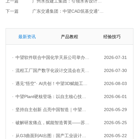
上一篇
广州水投建工集团：引领水务设计创新，打造清洁城市家园
下一篇
广东交通集团：中望CAD筑基交通“技术智库”
最新资讯
产品教程
经验技巧
·
中望软件联合中国化学天辰公司举办“走进标杆企业”研讨会，共探流程工业数字化创新实践
2026-07-31
·
流程工厂国产数字化设计交流会在天津召开，中望自主CAD底座助力行业数字化转型实践获广泛关注
2026-07-30
·
遇见“悟空”· AI共创！中望3D赋能工业设计国产化与AI创新升级
2026-08-03
·
中望Plant硬核登场：以自主核心技术，破解流程工业数据一致性与协同困境
2026-06-01
·
坚持自主创新 点亮中国智造｜中望软件亮相第十届中国网络版权保护与发展大会
2026-05-29
·
破解研发痛点，赋能智造菁英——苏州研发菁英 CTO 成长营暨高级人才认证启动会圆满落幕
2026-05-25
·
从G3曲面到AI出图：国产工业设计软件的硬实力到底怎么样了？
2026-05-22